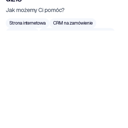
Jak możemy Ci pomóc?
Strona internetowa
CRM na zamówienie
E-Commerce
System zarządzania na zamówienie
Aplikacja natywna
Portal internetowy
Hosting dedykowany